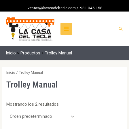
Ir
Selecciona
ventas@lacasadeltecle.com
/
981 045 158
al
una
MAIN
contenido
categoría
MENU
Busc
Inicio
Productos
Trolley Manual
Inicio
/ Trolley Manual
Trolley Manual
Mostrando los 2 resultados