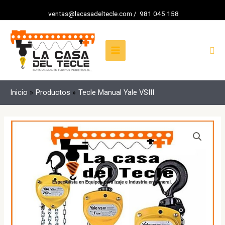
Ir
Selecciona
ventas@lacasadeltecle.com
/
981 045 158
al
una
MAIN
contenido
categoría
MENU
Bus
Inicio
Productos
Tecle Manual Yale VSIII