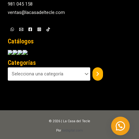
981 045 158
ventas@lacasadeltecle.com
Catálogos
Categorías
© 2026 | La Casa del Tecle
Por
lordigital.com