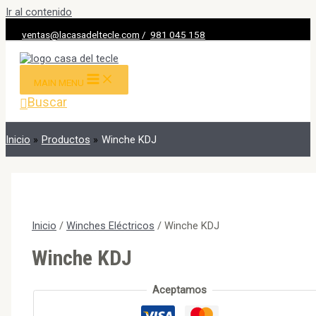
Ir al contenido
ventas@lacasadeltecle.com
/
981 045 158
MAIN MENU
Buscar
Inicio
Productos
Winche KDJ
Inicio
/
Winches Eléctricos
/ Winche KDJ
Winche KDJ
Aceptamos